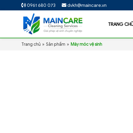
0961 680 073
dvkh@maincare.vn
TRANG CH
Trang chủ
»
Sản phẩm
»
Máy móc vệ sinh