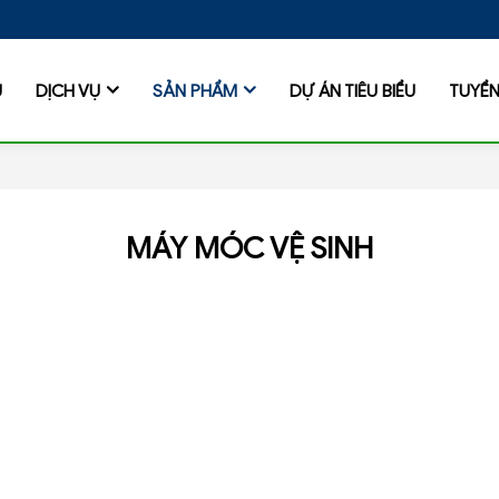
Ủ
DỊCH VỤ
SẢN PHẨM
DỰ ÁN TIÊU BIỂU
TUYỂ
MÁY MÓC VỆ SINH